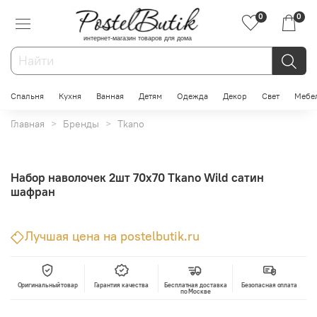
0
0
интернет-магазин товаров для дома
Спальня
Кухня
Ванная
Детям
Одежда
Декор
Свет
Мебе
Главная
Бренды
Tkano
Набор наволочек 2шт 70х70 Tkano Wild сатин
шафран
Лучшая цена на postelbutik.ru
Оригинальный товар
Гарантия качества
Бесплатная доставка
Безопасная оплата
по Москве