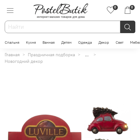
0
0
интернет-магазин товаров для дома
Спальня
Кухня
Ванная
Детям
Одежда
Декор
Свет
Мебе
Главная
Праздничная подборка
...
Новогодний декор