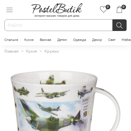
0
0
интернет-магазин товаров для дома
Спальня
Кухня
Ванная
Детям
Одежда
Декор
Свет
Мебе
Главная
Кухня
Кружки