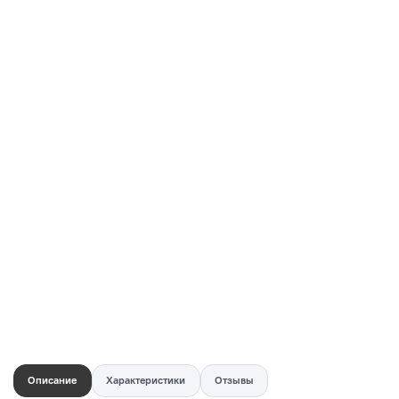
Купить в 1 клик
Быстро и безопасно
НУЖНА ПОМОЩЬ С ВЫБОРОМ?
Покажем товар вживую и ответим на вопросы
Онлайн-консультант
Кристина
Сейчас онлайн
Заказать живое фото
VK
Telegram
MAX
Описание
Характеристики
Отзывы