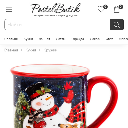
0
0
интернет-магазин товаров для дома
Спальня
Кухня
Ванная
Детям
Одежда
Декор
Свет
Мебе
Главная
Кухня
Кружки