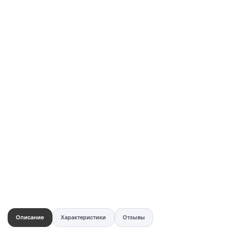
Купить в 1 клик
Быстро и безопасно
НУЖНА ПОМОЩЬ С ВЫБОРОМ?
Покажем товар вживую и ответим на вопросы
Онлайн-консультант
Кристина
Сейчас онлайн
Заказать живое фото
VK
Telegram
MAX
Описание
Характеристики
Отзывы