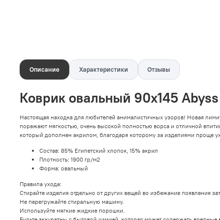
Описание
Характеристики
Отзывы
Коврик овальный 90х145 Abyss
Настоящая находка для любителей анималистичных узоров! Новая лими
поражают мягкостью, очень высокой полностью ворса и отличной впити
который дополнен акрилом, благодаря которому за изделиями проще ух
Состав:
85% Египетский хлопок, 15% акрил
Плотность:
1900
гр/м2
Форма: овальный
Правила ухода:
Стирайте изделия отдельно от других вещей во избежание появления за
Не перегружайте стиральную машину.
Используйте мягкие жидкие порошки.
Будьте аккуратны с бытовой химией, которая может содержать вредные