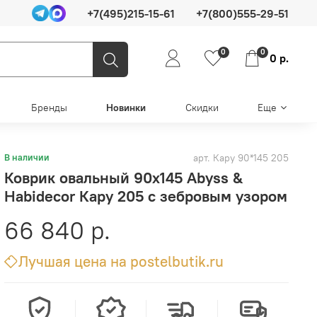
+7(495)215-15-61
+7(800)555-29-51
0
0
0 р.
Бренды
Новинки
Скидки
Еще
арт.
Кару 90*145 205
В наличии
Коврик овальный 90х145 Abyss &
Habidecor Кару 205 с зебровым узором
66 840 р.
Лучшая цена на postelbutik.ru