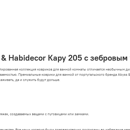
 & Habidecor Кару 205 с зебровым
тированная коллекция ковриков для ванной комнаты отличается необычным ди
ваемостью. Премиальные коврики для ванной от португальского бренда Abyss &
аживать, да и служить будут дольше.
тяжек, создаваемых вещами с пуговицами или замками.
 вещества. Все наши изделия были предварительно постираны во избежание неж