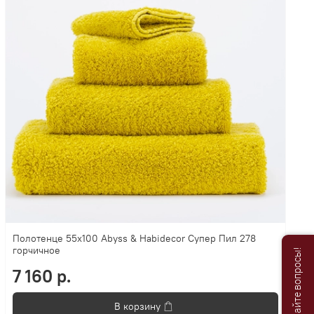
Полотенце 55х100 Abyss & Habidecor Супер Пил 278
Анастасия
горчичное
Добро пожаловать в «Постель
7 160 р.
Бутик»!🌸
В корзину
Я Анастасия, Ваш консультант.