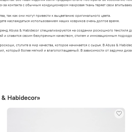
з-за контакта с обычным кондиционером махровая ткань теряет свои впитывающи
, так как они могут привести к выцветанию оригинального цвета.
дете наслаждаться использованием наших ковриков очень долгое время.
енд Abyss & Habidecor специализируются на создании роскошного текстиля для
ей и славится своим безупречным качеством, стилем и инновационным подходо
 роскоши, ступите в мир качества, которое начинается с сырья. В Abyss & Habid
л, который более мягкий и влагопоглащаемый. В зависимости от задумки диз
 & Habidecor»