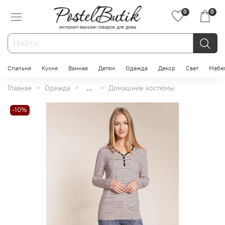
0
0
интернет-магазин товаров для дома
Спальня
Кухня
Ванная
Детям
Одежда
Декор
Свет
Мебе
Главная
Одежда
...
Домашние костюмы
-10%