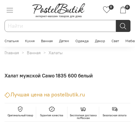
0
0
интернет-магазин товаров для дома
Спальня
Кухня
Ванная
Детям
Одежда
Декор
Свет
Мебе
Главная
Ванная
Халаты
Халат мужской Cawo 1835 600 белый
Лучшая цена на postelbutik.ru
Оригинальный товар
Гарантия качества
Бесплатная доставка
Безопасная оплата
по Москве
В корзину