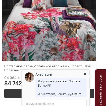
Постельное белье 2 спальное евро макси Roberto Cavalli
Undersea pink 002
Анастасия
Мы онлайн, задавайте вопросы!
94 064 р.
Добро пожаловать в «Постель
84 742 р.
Бутик»!🌸
В корзину
Я Анастасия, Ваш консультант.