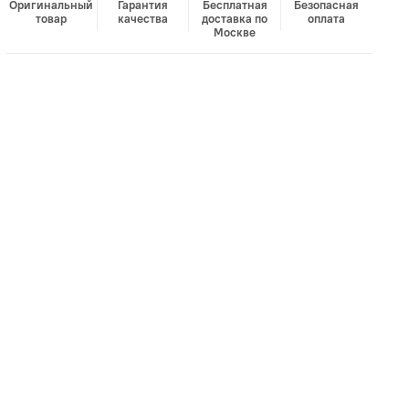
Оригинальный
Гарантия
Бесплатная
Безопасная
товар
качества
доставка по
оплата
Москве
В корзину
Лучшая цена • Официальный магазин
Купить в 1 клик
Быстро и безопасно
НУЖНА ПОМОЩЬ С ВЫБОРОМ?
Покажем товар вживую и ответим на вопросы
Онлайн-консультант
Кристина
Сейчас онлайн
Заказать живое фото
VK
Telegram
MAX