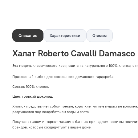
Описание
Характеристики
Отзывы
Халат Roberto Cavalli Damasco
Эта модель классического кроя, сшита из натурального 100% хлопка, с 
Прекрасный выбор для роскошного домашнего гардероба.
Состав: 100% хлопок.
Цвет: горький шоколад.
Хлопок представляет собой тонкие, короткие, мягкие пушистые волокна.
разрушается под воздействием воды и света.
Покупая в нашем интернет магазине банные принадлежности вы получит
брендов, которые создадут уют в вашем доме.