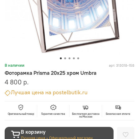
арт.
313018-158
В наличии
Фоторамка Prisma 20х25 хром Umbra
4 800 р.
Лучшая цена на postelbutik.ru
Оригинальный товар
Гарантия качества
Бесплатная доставка
Безопасная оплата
по Москве
В корзину
Лучшая цена • Официальный магазин