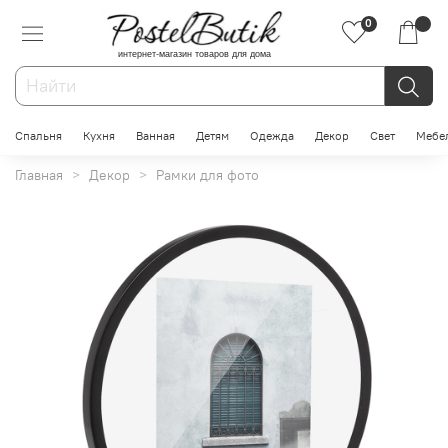
0
интернет-магазин товаров для дома
Спальня
Кухня
Ванная
Детям
Одежда
Декор
Свет
Мебе
Главная
Декор
Рамки для фото