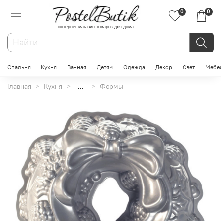
0
0
интернет-магазин товаров для дома
Спальня
Кухня
Ванная
Детям
Одежда
Декор
Свет
Мебе
Главная
Кухня
...
Формы