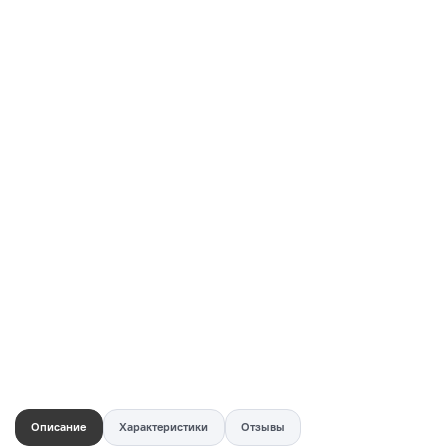
Купить в 1 клик
Быстро и безопасно
НУЖНА ПОМОЩЬ С ВЫБОРОМ?
Покажем товар вживую и ответим на вопросы
Онлайн-консультант
Кристина
Сейчас онлайн
Заказать живое фото
VK
Telegram
MAX
Описание
Характеристики
Отзывы