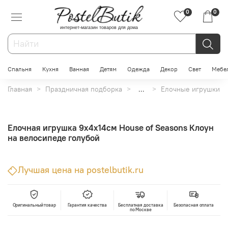
0
0
интернет-магазин товаров для дома
Спальня
Кухня
Ванная
Детям
Одежда
Декор
Свет
Мебе
Главная
Праздничная подборка
...
Елочные игрушки
Елочная игрушка 9х4х14см House of Seasons Клоун
на велосипеде голубой
Лучшая цена на postelbutik.ru
Оригинальный товар
Гарантия качества
Бесплатная доставка
Безопасная оплата
по Москве