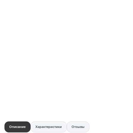
Купить в 1 клик
Быстро и безопасно
НУЖНА ПОМОЩЬ С ВЫБОРОМ?
Покажем товар вживую и ответим на вопросы
Онлайн-консультант
Кристина
Сейчас онлайн
Заказать живое фото
VK
Telegram
MAX
Описание
Характеристики
Отзывы