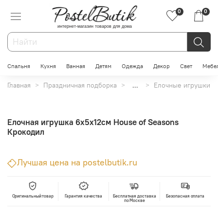
0
0
интернет-магазин товаров для дома
Спальня
Кухня
Ванная
Детям
Одежда
Декор
Свет
Мебе
Главная
Праздничная подборка
...
Елочные игрушки
Елочная игрушка 6х5х12см House of Seasons
Крокодил
Лучшая цена на postelbutik.ru
Оригинальный товар
Гарантия качества
Бесплатная доставка
Безопасная оплата
по Москве