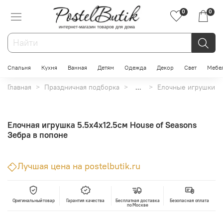
0
0
интернет-магазин товаров для дома
Спальня
Кухня
Ванная
Детям
Одежда
Декор
Свет
Мебе
Главная
Праздничная подборка
...
Елочные игрушки
Елочная игрушка 5.5х4х12.5см House of Seasons
Зебра в попоне
Лучшая цена на postelbutik.ru
Оригинальный товар
Гарантия качества
Бесплатная доставка
Безопасная оплата
по Москве