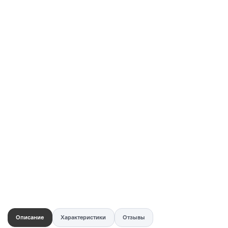
Купить в 1 клик
Быстро и безопасно
НУЖНА ПОМОЩЬ С ВЫБОРОМ?
Покажем товар вживую и ответим на вопросы
Онлайн-консультант
Кристина
Сейчас онлайн
Заказать живое фото
VK
Telegram
MAX
Описание
Характеристики
Отзывы