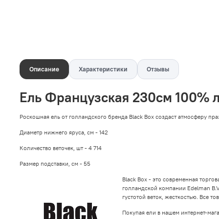
Описание
Характеристики
Отзывы
Ель Французская 230см 100% л
Роскошная ель от голландского бренда Black Box создаст атмосферу пра
Диаметр нижнего яруса, см -
142
Количество веточек, шт -
4 714
Размер подставки, см -
55
Black Box - это современная торго
голландской компании Edelman B.V.
густотой веток, жесткостью. Все т
Покупая ели в нашем интернет-маг