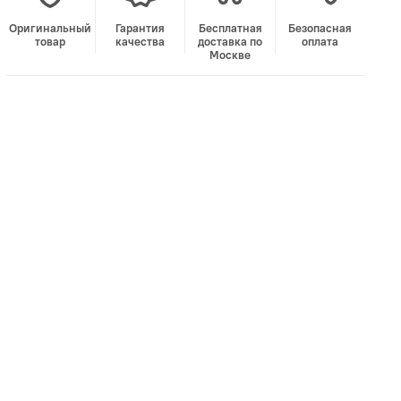
Оригинальный
Гарантия
Бесплатная
Безопасная
товар
качества
доставка по
оплата
Москве
В корзину
Лучшая цена • Официальный магазин
Купить в 1 клик
Быстро и безопасно
НУЖНА ПОМОЩЬ С ВЫБОРОМ?
Покажем товар вживую и ответим на вопросы
Онлайн-консультант
Кристина
Сейчас онлайн
Заказать живое фото
VK
Telegram
MAX