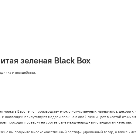
итая зеленая Black Box
здника и волшебства.
вая марка в Европе по производству елок с искусственных материалов, декора 
 В коллекции присутствуют модели елок на любой вкус и цвет высотой от 45 см
овары проходят проверку на соответсвие международным стандартам качества.
азине вы получите высококачественный сертифицированный товар, а также име