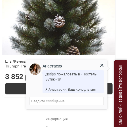
Ель Женева 60см с шишками в мешочке заснеженная
Анастасия
Triumph Tree
Мы онлайн, задавайте вопросы!
Добро пожаловать в «Постель
3 852 р.
Бутик»!🌸
В корзину
Я Анастасия, Ваш консультант.
Информация