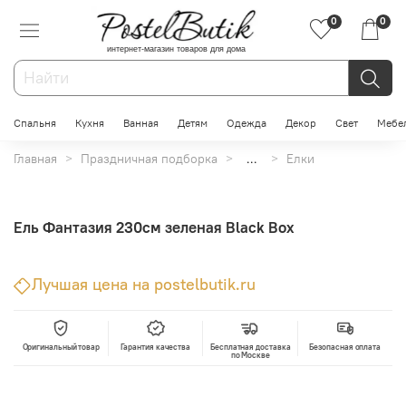
0
0
интернет-магазин товаров для дома
Спальня
Кухня
Ванная
Детям
Одежда
Декор
Свет
Мебе
Главная
Праздничная подборка
...
Елки
Ель Фантазия 230см зеленая Black Box
Лучшая цена на postelbutik.ru
Оригинальный товар
Гарантия качества
Бесплатная доставка
Безопасная оплата
по Москве
В корзину