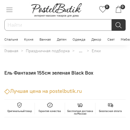
0
0
интернет-магазин товаров для дома
Спальня
Кухня
Ванная
Детям
Одежда
Декор
Свет
Мебе
Главная
Праздничная подборка
...
Елки
Ель Фантазия 155см зеленая Black Box
Лучшая цена на postelbutik.ru
Оригинальный товар
Гарантия качества
Бесплатная доставка
Безопасная оплата
по Москве
В корзину