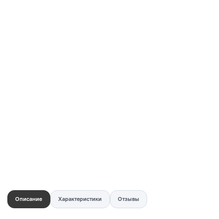
Купить в 1 клик
Быстро и безопасно
НУЖНА ПОМОЩЬ С ВЫБОРОМ?
Покажем товар вживую и ответим на вопросы
Онлайн-консультант
Кристина
Сейчас онлайн
Заказать живое фото
VK
Telegram
MAX
Описание
Характеристики
Отзывы