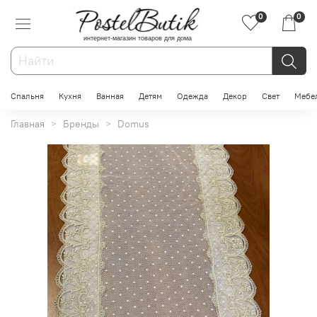
0
0
интернет-магазин товаров для дома
Спальня
Кухня
Ванная
Детям
Одежда
Декор
Свет
Мебе
Главная
Бренды
Domus