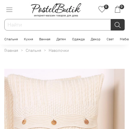
0
0
интернет-магазин товаров для дома
Спальня
Кухня
Ванная
Детям
Одежда
Декор
Свет
Мебе
Главная
Спальня
Наволочки