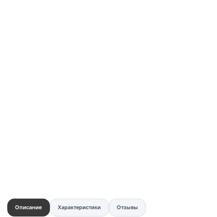
Купить в 1 клик
Быстро и безопасно
НУЖНА ПОМОЩЬ С ВЫБОРОМ?
Покажем товар вживую и ответим на вопросы
Онлайн-консультант
Кристина
Сейчас онлайн
Заказать живое фото
VK
Telegram
MAX
Описание
Характеристики
Отзывы