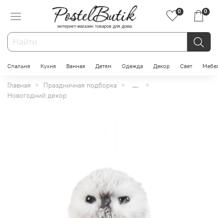
0
0
интернет-магазин товаров для дома
Спальня
Кухня
Ванная
Детям
Одежда
Декор
Свет
Мебе
Главная
Праздничная подборка
...
Новогодний декор