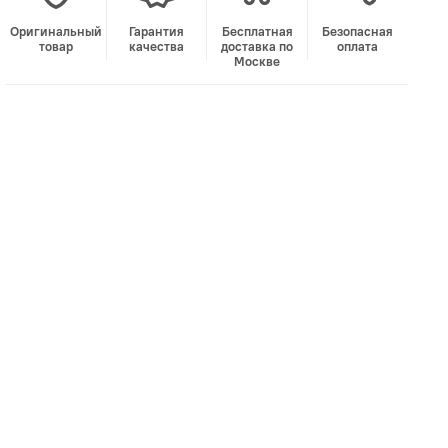
Оригинальный
Гарантия
Бесплатная
Безопасная
товар
качества
доставка по
оплата
Москве
В корзину
Лучшая цена • Официальный магазин
Купить в 1 клик
Быстро и безопасно
НУЖНА ПОМОЩЬ С ВЫБОРОМ?
Покажем товар вживую и ответим на вопросы
Онлайн-консультант
Кристина
Сейчас онлайн
Заказать живое фото
VK
Telegram
MAX