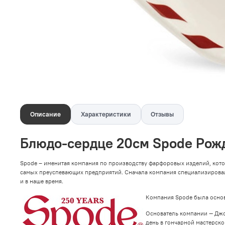
Описание
Характеристики
Отзывы
Блюдо-сердце 20см
Spode
Рожд
Spode – именитая компания по производству фарфоровых изделий, котора
самых преуспевающих предприятий. Сначала компания специализировал
и в наше время.
Компания Spode была основа
Основатель компании — Джоз
день в гончарной мастерск