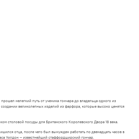
 прошел нелегкий путь от ученика гончара до владельца одного из
 создании великолепных изделий из фарфора, которые высоко ценятся
ком столовой посуды для Британского Королевского Двора 18 века.
лишился отца, после чего был вынужден работать по двенадцать часов в
омаса Уилдон — известнейший стаффордширский гончар.