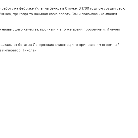
работу на фабрике Уильяма Бэнкса в Стоуке. В 1760 году он создал свою
нкса, где когда-то начинал свою работу. Там и появилась компания
 наивысшего качества, прочный и в то же время прозрачный. Именно
 заказы от богатых Лондонских клиентов, что принесло им огромный
е император Николай I.