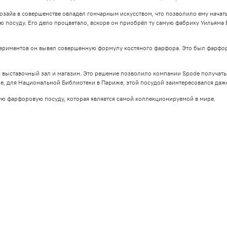
озайа в совершенстве овладел гончарным искусством, что позволило ему начать 
 посуду. Его дело процветало, вскоре он приобрёл ту самую фабрику Уильяма Бэ
периментов он вывел совершенную формулу костяного фарфора. Это был фарфор
м выставочный зал и магазин. Это решение позволило компании Spode получать
не, для Национальной Библиотеки в Париже, этой посудой заинтересовался даж
ую фарфоровую посуду, которая является самой коллекционируемой в мире.