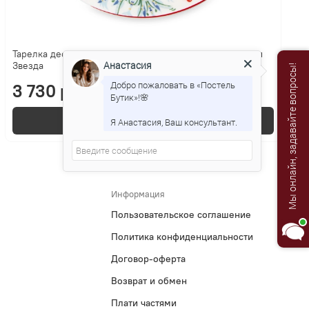
Тарелка десертная 20.5см Mix&Match Home Счастливая
Анастасия
Звезда
Мы онлайн, задавайте вопросы!
Добро пожаловать в «Постель
3 730 р.
Бутик»!🌸
В корзину
Я Анастасия, Ваш консультант.
Информация
Пользовательское соглашение
Политика конфиденциальности
Договор-оферта
Возврат и обмен
Плати частями