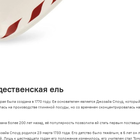
ественская ель
я была создана в 1770 году. Ее основателем является Джозайа Споуд, который
ась на производстве глиняной посуды, но со временем сконцентрировалась на
на более 200 лет назад, её популярность позволила ей стать первым поставщи
айа Споуд родился 23 марта 1733 года. Его детство было тяжёлым, в 6 лет он 
ой. Лишь к шестнадцати годам его положение изменилось, его учителем стал Т