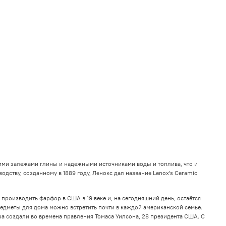
воими залежами глины и надежными источниками воды и топлива, что и
ству, созданному в 1889 году, Ленокс дал название Lenox's Ceramic
л производить фарфор в США в 19 веке и, на сегодняшний день, остаётся
редметы для дома можно встретить почти в каждой американской семье.
ра создали во времена правления Томаса Уилсона, 28 президента США. С