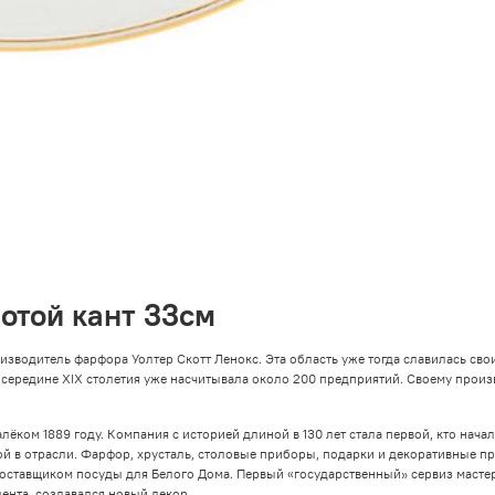
отой кант 33см
оизводитель фарфора Уолтер Скотт Ленокс. Эта область уже тогда славилась с
ередине XIX столетия уже насчитывала около 200 предприятий. Своему производ
лёком 1889 году. Компания с историей длиной в 130 лет стала первой, кто нача
й в отрасли. Фарфор, хрусталь, столовые приборы, подарки и декоративные п
 поставщиком посуды для Белого Дома. Первый «государственный» сервиз масте
дента, создавался новый декор.