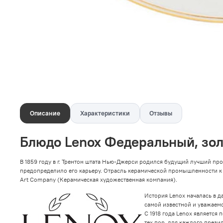
Описание
Характеристики
Отзывы
Блюдо Lenox Федеральный, зол
В 1859 году в г. Трентон штата Нью-Джерси родился будущий лучший пр
предопределило его карьеру. Отрасль керамической промышленности к с
Art Company (Керамическая художественная компания).
История Lenox началась в да
самой известной и уважаемо
С 1918 года Lenox является
тех пор, для каждого прези