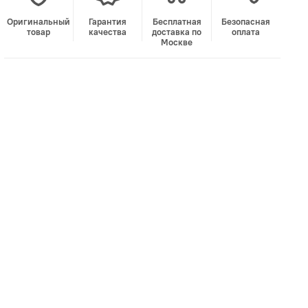
Оригинальный
Гарантия
Бесплатная
Безопасная
товар
качества
доставка по
оплата
Москве
В корзину
Лучшая цена • Официальный магазин
Купить в 1 клик
Быстро и безопасно
НУЖНА ПОМОЩЬ С ВЫБОРОМ?
Покажем товар вживую и ответим на вопросы
Онлайн-консультант
Кристина
Сейчас онлайн
Заказать живое фото
VK
Telegram
MAX