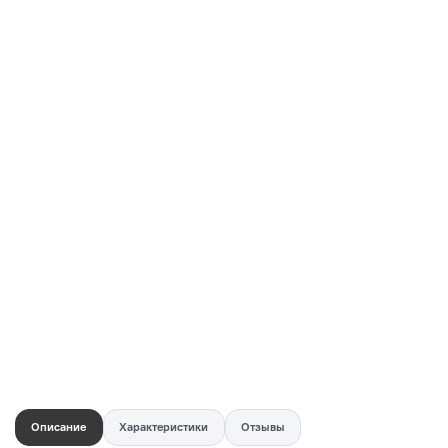
Купить в 1 клик
Быстро и безопасно
НУЖНА ПОМОЩЬ С ВЫБОРОМ?
Покажем товар вживую и ответим на вопросы
Онлайн-консультант
Кристина
Сейчас онлайн
Заказать живое фото
VK
Telegram
MAX
Описание
Характеристики
Отзывы