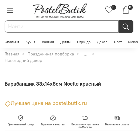
0
0
интернет-магазин товаров для дома
Спальня
Кухня
Ванная
Детям
Одежда
Декор
Свет
Мебе
Главная
Праздничная подборка
...
Новогодний декор
Барабанщик 33х14х8см Noelle красный
Лучшая цена на postelbutik.ru
Оригинальный товар
Гарантия качества
Бесплатная доставка
Безопасная оплата
по Москве