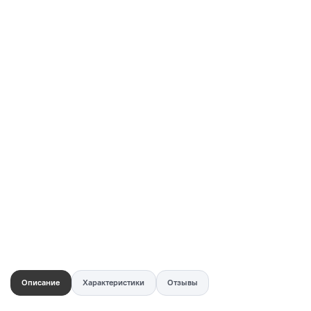
Купить в 1 клик
Быстро и безопасно
НУЖНА ПОМОЩЬ С ВЫБОРОМ?
Покажем товар вживую и ответим на вопросы
Онлайн-консультант
Кристина
Сейчас онлайн
Заказать живое фото
VK
Telegram
MAX
Описание
Характеристики
Отзывы