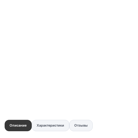
Купить в 1 клик
Быстро и безопасно
НУЖНА ПОМОЩЬ С ВЫБОРОМ?
Покажем товар вживую и ответим на вопросы
Онлайн-консультант
Кристина
Сейчас онлайн
Заказать живое фото
VK
Telegram
MAX
Описание
Характеристики
Отзывы