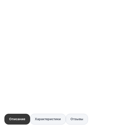
Купить в 1 клик
Быстро и безопасно
НУЖНА ПОМОЩЬ С ВЫБОРОМ?
Покажем товар вживую и ответим на вопросы
Онлайн-консультант
Кристина
Сейчас онлайн
Заказать живое фото
VK
Telegram
MAX
Описание
Характеристики
Отзывы