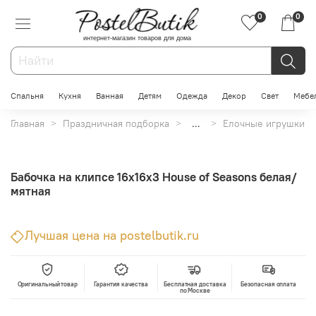
0
0
интернет-магазин товаров для дома
Спальня
Кухня
Ванная
Детям
Одежда
Декор
Свет
Мебе
Главная
Праздничная подборка
...
Елочные игрушки
Бабочка на клипсе 16х16х3 House of Seasons белая/
мятная
Лучшая цена на postelbutik.ru
Оригинальный товар
Гарантия качества
Бесплатная доставка
Безопасная оплата
по Москве