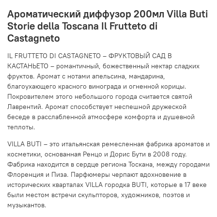
Ароматический диффузор 200мл Villa Buti
Storie della Toscana Il Frutteto di
Castagneto
IL FRUTTETO DI CASTAGNETO – ФРУКТОВЫЙ САД В
КАСТАНЬЕТО – романтичный, божественный нектар сладких
фруктов. Аромат с нотами апельсина, мандарина,
благоухающего красного винограда и огненной корицы.
Покровителем этого небольшого города считается святой
Лаврентий. Аромат способствует неспешной дружеской
беседе в расслабленной атмосфере комфорта и душевной
теплоты.
VILLA BUTI – это итальянская ремесленная фабрика ароматов и
косметики, основанная Ренцо и Дорис Бути в 2008 году.
Фабрика находится в сердце региона Тоскана, между городами
Флоренция и Пиза. Парфюмеры черпают вдохновение в
исторических кварталах VILLA городка BUTI, которые в 17 веке
были местом встречи скульпторов, художников, поэтов и
музыкантов.