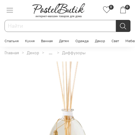
0
0
интернет-магазин товаров для дома
Спальня
Кухня
Ванная
Детям
Одежда
Декор
Свет
Мебе
Главная
Декор
...
Диффузоры