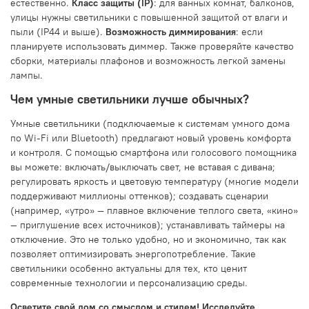
естественно.
Класс защиты (IP)
: для ванных комнат, балконов,
улицы нужны светильники с повышенной защитой от влаги и
пыли (IP44 и выше).
Возможность диммирования
: если
планируете использовать диммер. Также проверяйте качество
сборки, материалы плафонов и возможность легкой замены
лампы.
Чем умные светильники лучше обычных?
Умные светильники (подключаемые к системам умного дома
по Wi-Fi или Bluetooth) предлагают новый уровень комфорта
и контроля. С помощью смартфона или голосового помощника
вы можете: включать/выключать свет, не вставая с дивана;
регулировать яркость и цветовую температуру (многие модели
поддерживают миллионы оттенков); создавать сценарии
(например, «утро» — плавное включение теплого света, «кино»
— приглушение всех источников); устанавливать таймеры на
отключение. Это не только удобно, но и экономично, так как
позволяет оптимизировать энергопотребление. Такие
светильники особенно актуальны для тех, кто ценит
современные технологии и персонализацию среды.
Осветите свой дом со смыслом и стилем! Исследуйте