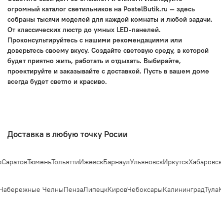
огромный каталог светильников на PostelButik.ru — здесь
собраны тысячи моделей для каждой комнаты и любой задачи.
От классических люстр до умных LED-панелей.
Проконсультируйтесь с нашими рекомендациями или
доверьтесь своему вкусу. Создайте световую среду, в которой
будет приятно жить, работать и отдыхать. Выбирайте,
проектируйте и заказывайте с доставкой. Пусть в вашем доме
всегда будет светло и красиво.
Доставка в любую точку Росии
Саратов
Тюмень
Тольятти
Ижевск
Барнаул
Ульяновск
Иркутск
Хабаровск
Я
Набережные Челны
Пенза
Липецк
Киров
Чебоксары
Калининград
Тула
К