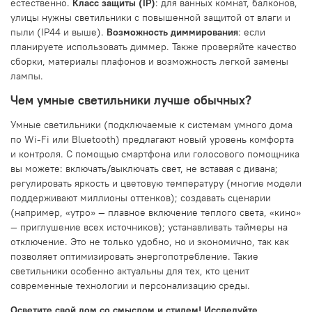
естественно.
Класс защиты (IP)
: для ванных комнат, балконов,
улицы нужны светильники с повышенной защитой от влаги и
пыли (IP44 и выше).
Возможность диммирования
: если
планируете использовать диммер. Также проверяйте качество
сборки, материалы плафонов и возможность легкой замены
лампы.
Чем умные светильники лучше обычных?
Умные светильники (подключаемые к системам умного дома
по Wi-Fi или Bluetooth) предлагают новый уровень комфорта
и контроля. С помощью смартфона или голосового помощника
вы можете: включать/выключать свет, не вставая с дивана;
регулировать яркость и цветовую температуру (многие модели
поддерживают миллионы оттенков); создавать сценарии
(например, «утро» — плавное включение теплого света, «кино»
— приглушение всех источников); устанавливать таймеры на
отключение. Это не только удобно, но и экономично, так как
позволяет оптимизировать энергопотребление. Такие
светильники особенно актуальны для тех, кто ценит
современные технологии и персонализацию среды.
Осветите свой дом со смыслом и стилем! Исследуйте