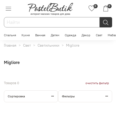
0
0
интернет-магазин товаров для дома
Спальня
Кухня
Ванная
Детям
Одежда
Декор
Свет
Мебе
Главная
Свет
Светильники
Migliore
Migliore
Товаров
0
очистить фильтр
Сортировка
Фильтры