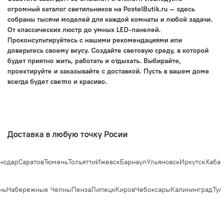
огромный каталог светильников на PostelButik.ru — здесь
собраны тысячи моделей для каждой комнаты и любой задачи.
От классических люстр до умных LED-панелей.
Проконсультируйтесь с нашими рекомендациями или
доверьтесь своему вкусу. Создайте световую среду, в которой
будет приятно жить, работать и отдыхать. Выбирайте,
проектируйте и заказывайте с доставкой. Пусть в вашем доме
всегда будет светло и красиво.
Доставка в любую точку Росии
одар
Саратов
Тюмень
Тольятти
Ижевск
Барнаул
Ульяновск
Иркутск
Хабар
нь
Набережные Челны
Пенза
Липецк
Киров
Чебоксары
Калининград
Тул