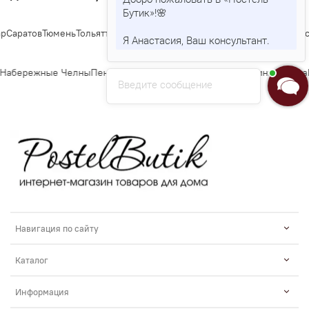
Бутик»!🌸
аратов
Тюмень
Тольятти
Ижевск
Барнаул
Ульяновск
Иркутск
Хабаровск
Я
Я Анастасия, Ваш консультант.
абережные Челны
Пенза
Липецк
Киров
Чебоксары
Калининград
Тула
К
Введите сообщение
Навигация по сайту
Каталог
Информация