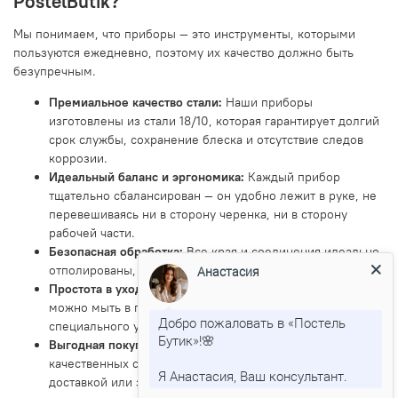
PostelButik?
Мы понимаем, что приборы — это инструменты, которыми
пользуются ежедневно, поэтому их качество должно быть
безупречным.
Премиальное качество стали:
Наши приборы
изготовлены из стали 18/10, которая гарантирует долгий
срок службы, сохранение блеска и отсутствие следов
коррозии.
Идеальный баланс и эргономика:
Каждый прибор
тщательно сбалансирован — он удобно лежит в руке, не
перевешиваясь ни в сторону черенка, ни в сторону
рабочей части.
Безопасная обработка:
Все края и соединения идеально
отполированы, нет острых заусенцев или неровностей.
Анастасия
Простота в уходе:
Приборы из нержавеющей стали
можно мыть в посудомоечной машине, они не требуют
Добро пожаловать в «Постель
специального ухода, кроме обычного мытья.
Бутик»!🌸
Выгодная покупка и надёжность:
Купить набор
качественных столовых приборов в Москве с быстрой
Я Анастасия, Ваш консультант.
доставкой или заказать его с отправкой по России —