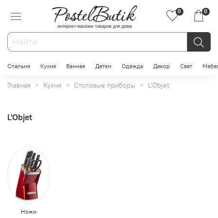
0
0
интернет-магазин товаров для дома
Спальня
Кухня
Ванная
Детям
Одежда
Декор
Свет
Мебе
Главная
Кухня
Столовые приборы
L'Objet
L'Objet
Ножи