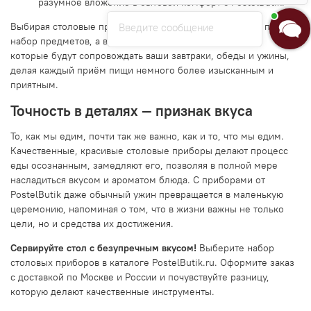
разумное вложение в бытовой комфорт с PostelButik.
Введите сообщение
Выбирая столовые приборы у нас, вы приобретаете не просто
набор предметов, а верных спутников на многие годы,
которые будут сопровождать ваши завтраки, обеды и ужины,
делая каждый приём пищи немного более изысканным и
приятным.
Точность в деталях — признак вкуса
То, как мы едим, почти так же важно, как и то, что мы едим.
Качественные, красивые столовые приборы делают процесс
еды осознанным, замедляют его, позволяя в полной мере
насладиться вкусом и ароматом блюда. С приборами от
PostelButik даже обычный ужин превращается в маленькую
церемонию, напоминая о том, что в жизни важны не только
цели, но и средства их достижения.
Сервируйте стол с безупречным вкусом!
Выберите набор
столовых приборов в каталоге PostelButik.ru. Оформите заказ
с доставкой по Москве и России и почувствуйте разницу,
которую делают качественные инструменты.