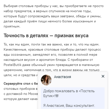
Выбирая столовые приборы у нас, вы приобретаете не просто
набор предметов, а верных спутников на многие годы,
которые будут сопровождать ваши завтраки, обеды и ужины,
делая каждый приём пищи немного более изысканным и
приятным.
Точность в деталях — признак вкуса
То, как мы едим, почти так же важно, как и то, что мы едим.
Качественные, красивые столовые приборы делают процесс
еды осознанным, замедляют его, позволяя в полной мере
насладиться вкусом и ароматом блюда. С приборами от
PostelButik даже обычный ужин превращается в маленькую
церемонию, напоминая о том, что в жизни важны не только
цели, но и средства их достижения.
Анастасия
Сервируйте стол с безупречным вкусом!
Выберите набор
столовых приборов в каталоге PostelButik.ru. Оформите заказ
Добро пожаловать в «Постель
с доставкой по Москве и России и почувствуйте разницу,
Бутик»!🌸
которую делают качественные инструменты.
Я Анастасия, Ваш консультант.