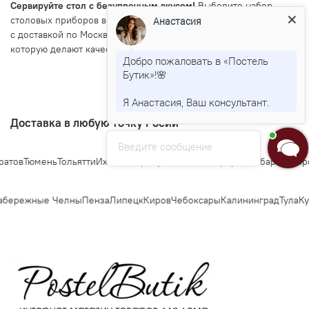
Сервируйте стол с безупречным вкусом!
Выберите набор
столовых приборов в каталоге PostelButik.ru. Оформите заказ
Анастасия
с доставкой по Москве и России и почувствуйте разницу,
которую делают качественные инструменты.
Добро пожаловать в «Постель
Бутик»!🌸
Я Анастасия, Ваш консультант.
Доставка в любую точку Росии
Введите сообщение
тов
Тюмень
Тольятти
Ижевск
Барнаул
Ульяновск
Иркутск
Хабаровск
Ярос
бережные Челны
Пенза
Липецк
Киров
Чебоксары
Калининград
Тула
Кур