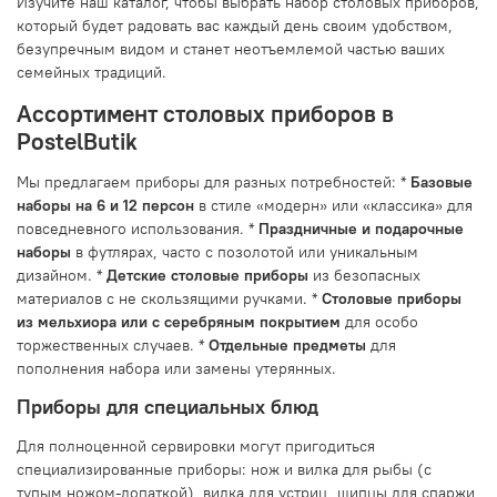
Изучите наш каталог, чтобы выбрать набор столовых приборов,
который будет радовать вас каждый день своим удобством,
безупречным видом и станет неотъемлемой частью ваших
семейных традиций.
Ассортимент столовых приборов в
PostelButik
Мы предлагаем приборы для разных потребностей: *
Базовые
наборы на 6 и 12 персон
в стиле «модерн» или «классика» для
повседневного использования. *
Праздничные и подарочные
наборы
в футлярах, часто с позолотой или уникальным
дизайном. *
Детские столовые приборы
из безопасных
материалов с не скользящими ручками. *
Столовые приборы
из мельхиора или с серебряным покрытием
для особо
торжественных случаев. *
Отдельные предметы
для
пополнения набора или замены утерянных.
Приборы для специальных блюд
Для полноценной сервировки могут пригодиться
специализированные приборы: нож и вилка для рыбы (с
тупым ножом-лопаткой), вилка для устриц, щипцы для спаржи,