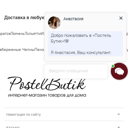
Доставка в любую точку Росии
Анастасия
атов
Тюмень
Тольятти
Ижевск
Барнаул
Ульяновск
Иркутск
Хабаровск
Яро
Добро пожаловать в «Постель
Бутик»!🌸
бережные Челны
Пенза
Липецк
Киров
Чебоксары
Калининград
Тула
Ку
Я Анастасия, Ваш консультант.
Введите сообщение
Навигация по сайту
Каталог