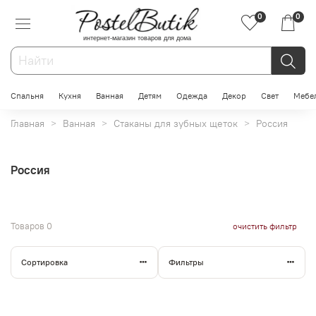
0
0
интернет-магазин товаров для дома
Спальня
Кухня
Ванная
Детям
Одежда
Декор
Свет
Мебе
Главная
Ванная
Стаканы для зубных щеток
Россия
Россия
Товаров
0
очистить фильтр
Сортировка
Фильтры