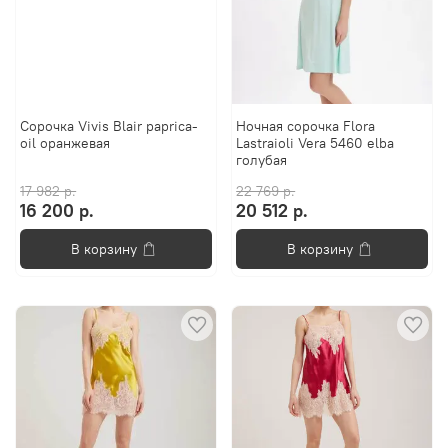
Сорочка Vivis Blair paprica-
Ночная сорочка Flora
oil оранжевая
Lastraioli Vera 5460 elba
голубая
17 982 р.
22 769 р.
16 200 р.
20 512 р.
В корзину
В корзину