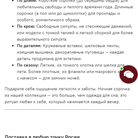
По длине:
Короткие сорочки (до середины бедра) для
любительниц свободы и теплого времени года. Длинные
сорочки (в пол или до щиколотки) для прохлады и
особого, романтичного образа.
По крою:
Свободные силуэты, не стесняющие движений,
или модели с тонкой талией и легкой сборкой для более
выразительного силуэта.
По деталям:
Кружевные вставки, шелковые ленты,
изящная вышивка, декоративные пуговицы — каждая
деталь продумана для эстетики.
По сезону:
Легкие, из тонкого хлопка или шелка для
лета. Более плотные, из фланели или махрового хлопка
с начесом — для зимних ночей.
Подарите себе ощущение легкости и заботы. Ночная сорочка
из нашей коллекции — это больше, чем одежда для сна; это
ритуал любви к себе, который начинается каждый вечер.
Доставка в любую точку Росии