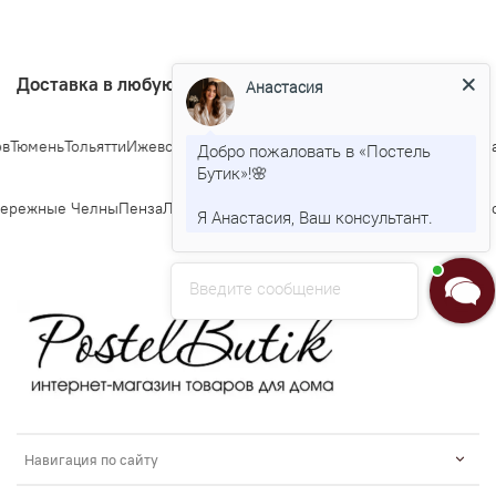
Доставка в любую точку Росии
Анастасия
Тюмень
Тольятти
Ижевск
Барнаул
Ульяновск
Иркутск
Хабаровск
Ярослав
Добро пожаловать в «Постель
Бутик»!🌸
ережные Челны
Пенза
Липецк
Киров
Чебоксары
Калининград
Тула
Курс
Я Анастасия, Ваш консультант.
Введите сообщение
Навигация по сайту