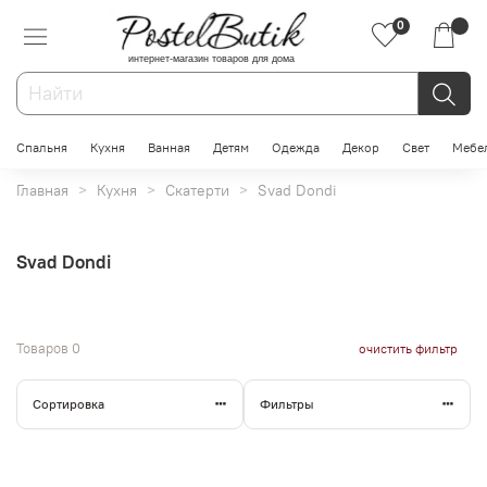
0
интернет-магазин товаров для дома
Спальня
Кухня
Ванная
Детям
Одежда
Декор
Свет
Мебе
Главная
Кухня
Скатерти
Svad Dondi
Svad Dondi
Товаров
0
очистить фильтр
Сортировка
Фильтры