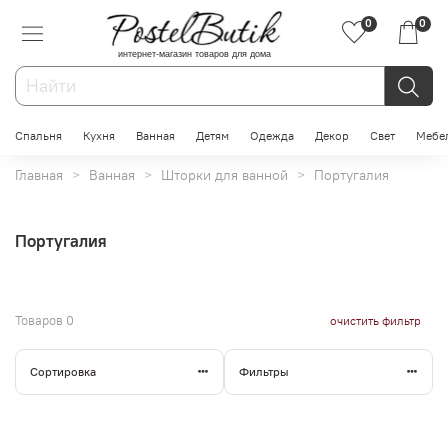
0
0
интернет-магазин товаров для дома
Спальня
Кухня
Ванная
Детям
Одежда
Декор
Свет
Мебе
Главная
Ванная
Шторки для ванной
Португалия
Португалия
Товаров
0
очистить фильтр
Сортировка
Фильтры