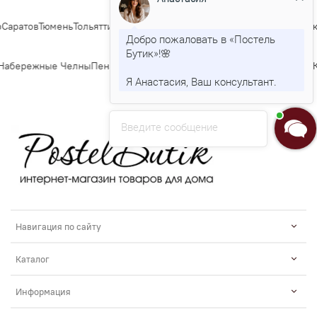
аратов
Тюмень
Тольятти
Ижевск
Барнаул
Ульяновск
Иркутск
Хабаровск
Я
Добро пожаловать в «Постель
Бутик»!🌸
абережные Челны
Пенза
Липецк
Киров
Чебоксары
Калининград
Тула
К
Я Анастасия, Ваш консультант.
Введите сообщение
Навигация по сайту
Каталог
Информация