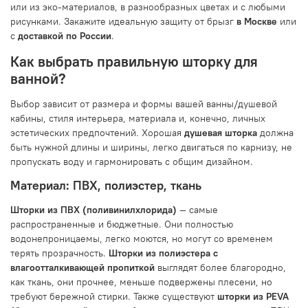
или из эко-материалов, в разнообразных цветах и с любыми
рисунками. Закажите идеальную защиту от брызг
в Москве
или
с
доставкой по России
.
Как выбрать правильную шторку для
ванной?
Выбор зависит от размера и формы вашей ванны/душевой
кабины, стиля интерьера, материала и, конечно, личных
эстетических предпочтений. Хорошая
душевая шторка
должна
быть нужной длины и ширины, легко двигаться по карнизу, не
пропускать воду и гармонировать с общим дизайном.
Материал: ПВХ, полиэстер, ткань
Шторки из ПВХ (поливинилхлорида)
— самые
распространенные и бюджетные. Они полностью
водонепроницаемы, легко моются, но могут со временем
терять прозрачность.
Шторки из полиэстера с
влагоотталкивающей пропиткой
выглядят более благородно,
как ткань, они прочнее, меньше подвержены плесени, но
требуют бережной стирки. Также существуют
шторки из PEVA