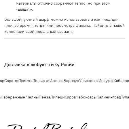
материалы отлично сохраняют тепло, но при этом
«дышат».
Большой, уютный шарф можно использовать и как плед для
плеч во время чтения или просмотра фильма. Найдите в нашей
коллекции свой идеальный вариант.
Доставка в любую точку Росии
р
Саратов
Тюмень
Тольятти
Ижевск
Барнаул
Ульяновск
Иркутск
Хабаровс
Набережные Челны
Пенза
Липецк
Киров
Чебоксары
Калининград
Тула