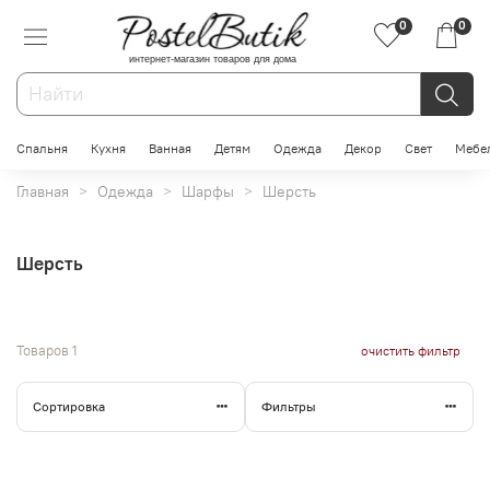
0
0
интернет-магазин товаров для дома
Спальня
Кухня
Ванная
Детям
Одежда
Декор
Свет
Мебе
Главная
Одежда
Шарфы
Шерсть
Шерсть
Товаров
1
очистить фильтр
Сортировка
Фильтры