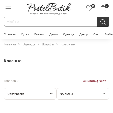
0
0
интернет-магазин товаров для дома
Спальня
Кухня
Ванная
Детям
Одежда
Декор
Свет
Мебе
Главная
Одежда
Шарфы
Красные
Красные
Товаров
2
очистить фильтр
Сортировка
Фильтры