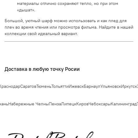
материалы отлично сохраняют тепло, но при этом
«дышат».
Большой, уютный шарф можно использовать и как плед для
плеч во время чтения или просмотра фильма. Найдите в нашей
коллекции свой идеальный вариант.
Доставка в любую точку Росии
раснодар
Саратов
Тюмень
Тольятти
Ижевск
Барнаул
Ульяновск
Иркутск
Х
ань
Набережные Челны
Пенза
Липецк
Киров
Чебоксары
Калининград
Т