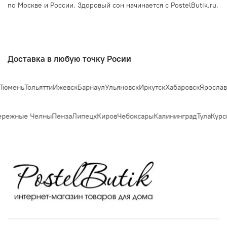
по Москве и России. Здоровый сон начинается с PostelButik.ru.
Доставка в любую точку Росии
ень
Тольятти
Ижевск
Барнаул
Ульяновск
Иркутск
Хабаровск
Ярославль
С
ежные Челны
Пенза
Липецк
Киров
Чебоксары
Калининград
Тула
Курск
С