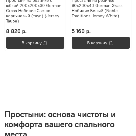
Простыня на резинке с
Простыня на резинке
юбкой 200х200х30 German
90х200х40 German Grass
Grass Нобилис Светло-
Нобилис Белый (Noble
коричневый (тауп) (Jersey
Traditions Jersey White)
Taupe)
8 820 р.
5 160 р.
В корзину
В корзину
Простыни: основа чистоты и
комфорта вашего спального
места