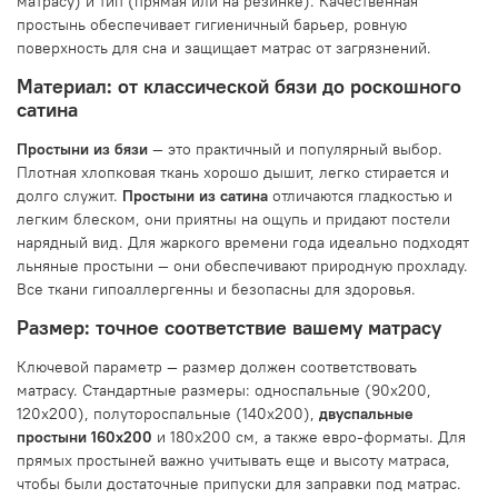
матрасу) и тип (прямая или на резинке). Качественная
простынь обеспечивает гигиеничный барьер, ровную
поверхность для сна и защищает матрас от загрязнений.
Материал: от классической бязи до роскошного
сатина
Простыни из бязи
— это практичный и популярный выбор.
Плотная хлопковая ткань хорошо дышит, легко стирается и
долго служит.
Простыни из сатина
отличаются гладкостью и
легким блеском, они приятны на ощупь и придают постели
нарядный вид. Для жаркого времени года идеально подходят
льняные простыни — они обеспечивают природную прохладу.
Все ткани гипоаллергенны и безопасны для здоровья.
Размер: точное соответствие вашему матрасу
Ключевой параметр — размер должен соответствовать
матрасу. Стандартные размеры: односпальные (90x200,
120x200), полутороспальные (140x200),
двуспальные
простыни 160x200
и 180x200 см, а также евро-форматы. Для
прямых простыней важно учитывать еще и высоту матраса,
чтобы были достаточные припуски для заправки под матрас.