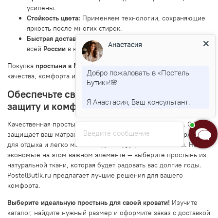
усилены.
Стойкость цвета:
Применяем технологии, сохраняющие
яркость после многих стирок.
Быстрая доставка:
Отправляем заказы
по Москве
и по
Анастасия
всей
России
в кратчайшие сроки.
Покупка
простыни в Москве
в PostelButik — это гарантия
Добро пожаловать в «Постель
качества, комфорта и гигиены для вашего сна.
Бутик»!🌸
Обеспечьте своему матрасу надежную
Я Анастасия, Ваш консультант.
защиту и комфорт
Качественная простынь — это основа гигиеничного сна. Она
Введите сообщение
защищает ваш матрас, обеспечивает комфортную поверхность
для отдыха и легко меняется для поддержания чистоты. Не
экономьте на этом важном элементе — выберите простынь из
натуральной ткани, которая будет радовать вас долгие годы.
PostelButik.ru предлагает лучшие решения для вашего
комфорта.
Выберите идеальную простынь для своей кровати!
Изучите
каталог, найдите нужный размер и оформите заказ с доставкой