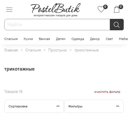
0
0
интернет-магазин товаров для дома
Спальня
Кухня
Ванная
Детям
Одежда
Декор
Свет
Мебе
Главная
Спальня
Простыни
трикотажные
трикотажные
Товаров
18
очистить фильтр
Сортировка
Фильтры