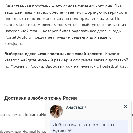
Качественная простынь — это основа гигиеничного сна. Она
защищает ваш матрас, обеспечивает комфортную поверхность
для отдыха и легко меняется для поддержания чистоты. Не
экономьте на этом важном элементе — выберите простынь из
натуральной ткани, которая будет радовать вас долгие годы.
PostelButik.ru предлагает лучшие решения для вашего
комфорта.
Выберите идеальную простынь для своей кровати!
Изучите
каталог, найдите нужный размер и оформите заказ с доставкой
по Москве и России. Здоровый сон начинается с PostelButik.ru.
Доставка в любую точку Росии
Анастасия
тов
Тюмень
Тольятти
Ижевск
Барнаул
Ульяновск
Иркутск
Хабаровск
Ярос
Добро пожаловать в «Постель
Бутик»!🌸
бережные Челны
Пенза
Липецк
Киров
Чебоксары
Калининград
Тула
Кур