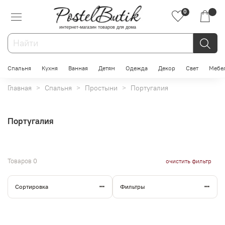
0
интернет-магазин товаров для дома
Спальня
Кухня
Ванная
Детям
Одежда
Декор
Свет
Мебе
Главная
Спальня
Простыни
Португалия
Португалия
Товаров
0
очистить фильтр
Сортировка
Фильтры