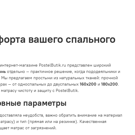
форта вашего спального
интернет-магазине PostelButik.ru представлен широкий
ынь
отдельно — практичное решение, когда пододеяльники и
. Мы предлагаем простыни из натуральных тканей: прочной
ерах — от односпальных до двуспальных
160x200
и
180x200
.
матрасу чистоту и защиту с PostelButik.
овные параметры
 доставляла неудобств, важно обратить внимание на материал
атрасу) и тип (прямая или на резинке). Качественная
щает матрас от загрязнений.