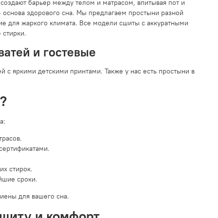
 создают барьер между телом и матрасом, впитывая пот и
 — основа здорового сна. Мы предлагаем простыни разной
ие для жаркого климата. Все модели сшиты с аккуратными
 стирки.
ватей и гостевые
й с яркими детскими принтами. Также у нас есть простыни в
?
а:
трасов.
 сертификатами.
их стирок.
йшие сроки.
гиены для вашего сна.
ащиту и комфорт