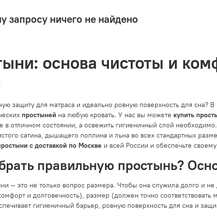
у запросу ничего не найдено
ыни: основа чистоты и ком
а
ую защиту для матраса и идеально ровную поверхность для сна? В 
ческих
простыней
на любую кровать. У нас вы можете
купить прост
е в отличном состоянии, а освежить гигиеничный слой необходимо
истого сатина, дышащего поплина и льна во всех стандартных разм
простыни с доставкой по Москве
и всей России и обеспечьте своему 
брать правильную простынь? Осн
ни — это не только вопрос размера. Чтобы она служила долго и не
омфорт и долговечность), размер (должен точно соответствовать м
спечивает гигиеничный барьер, ровную поверхность для сна и защи