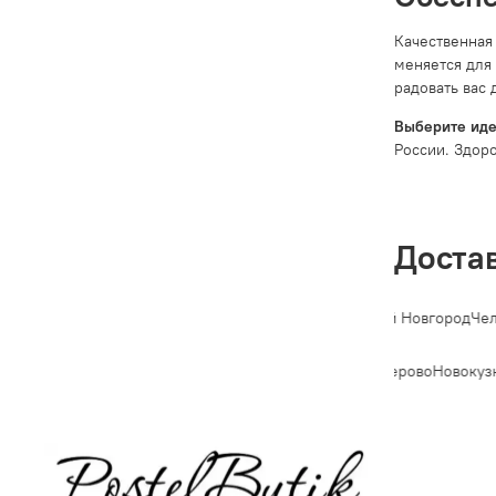
Качественная
меняется для
радовать вас 
Выберите иде
России. Здоро
Доста
т-Петербург
Новосибирск
Екатеринбург
Казань
Нижний Новгород
Челя
Владивосток
Махачкала
Томск
Оренбург
Кемерово
Новокузн