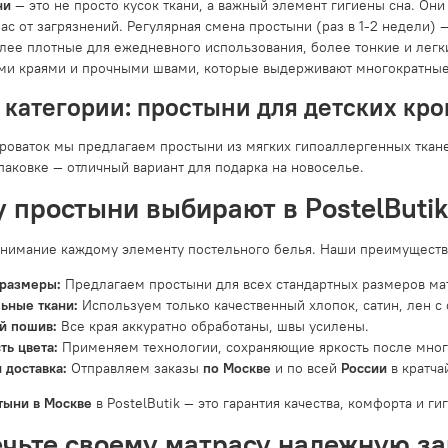
ни
— это не просто кусок ткани, а важный элемент гигиены сна. Они
ас от загрязнений. Регулярная смена простыни (раз в 1-2 недели)
олее плотные для ежедневного использования, более тонкие и легк
и краями и прочными швами, которые выдерживают многократные
категории: простыни для детских кро
кроваток мы предлагаем простыни из мягких гипоаллергенных ткане
паковке — отличный вариант для подарка на новоселье.
 простыни выбирают в PostelButik
нимание каждому элементу постельного белья. Наши преимуществ
 размеры:
Предлагаем простыни для всех стандартных размеров ма
ьные ткани:
Используем только качественный хлопок, сатин, лен с
й пошив:
Все края аккуратно обработаны, швы усилены.
ть цвета:
Применяем технологии, сохраняющие яркость после мног
 доставка:
Отправляем заказы
по Москве
и по всей
России
в кратча
тыни в Москве
в PostelButik — это гарантия качества, комфорта и ги
чьте своему матрасу надежную з