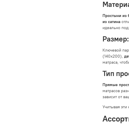
Материа
Простыни из 
из сатина
отли
идеально под
Размер:
Ключевой пар
(140x200),
дв
матраса, что
Тип про
Прямые прос
матрасов раз
зависит от в
Учитывая эти
Ассорт