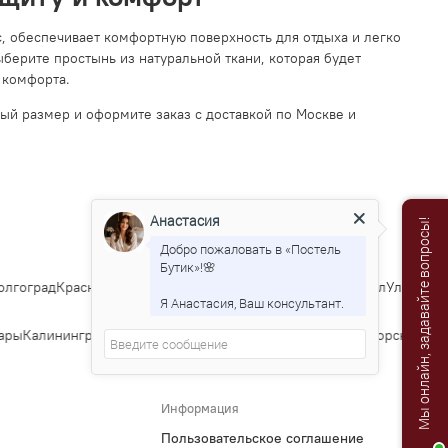
с, обеспечивает комфортную поверхность для отдыха и легко
берите простынь из натуральной ткани, которая будет
 комфорта.
ный размер и оформите заказ с доставкой по Москве и
Анастасия
Мы онлайн, задавайте вопросы!
Добро пожаловать в «Постель
Бутик»!🌸
лгоград
Краснодар
Саратов
Тюмень
Тольятти
Ижевск
Барнаул
Ульяновск
Я Анастасия, Ваш консультант.
ры
Калининград
Тула
Курск
Ставрополь
Сочи
Тверь
Магнитогорск
Иванов
Информация
Пользовательское соглашение