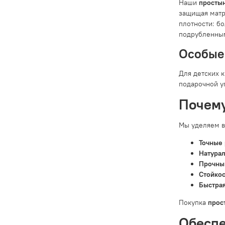
Наши
просты
защищая матр
плотности: б
подрубленным
Особые 
Для детских 
подарочной у
Почему
Мы уделяем в
Точные
Натурал
Прочны
Стойкос
Быстрая
Покупка
прос
Обеспе