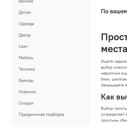
Ванная
По вашем
Детям
Одежда
Прост
Декор
мест
Свет
Мебель
Ищете надежн
выбор класси
Техника
наволочки ещ
бязи, шелков
Бренды
Заказывайте
Новинки
Как вы
Скидки
Выбор просты
(определяет к
Праздничная подборка
простынь обе