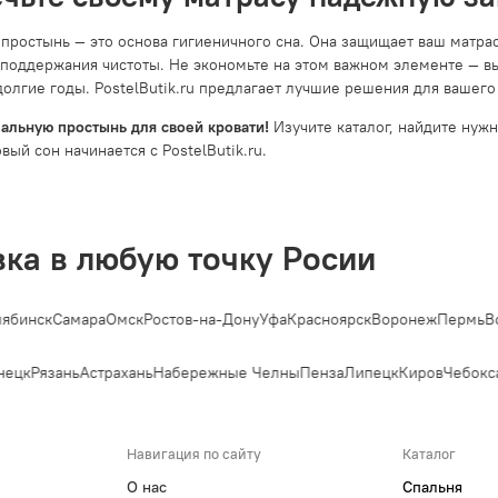
 простынь — это основа гигиеничного сна. Она защищает ваш матра
 поддержания чистоты. Не экономьте на этом важном элементе — вы
долгие годы. PostelButik.ru предлагает лучшие решения для вашего
альную простынь для своей кровати!
Изучите каталог, найдите нуж
вый сон начинается с PostelButik.ru.
вка в любую точку Росии
бинск
Самара
Омск
Ростов-на-Дону
Уфа
Красноярск
Воронеж
Пермь
Во
ецк
Рязань
Астрахань
Набережные Челны
Пенза
Липецк
Киров
Чебокса
Навигация по сайту
Каталог
О нас
Спальня