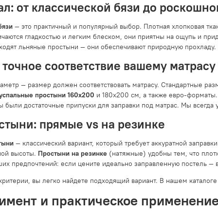
л: от классической бязи до роскошно
бязи
— это практичный и популярный выбор. Плотная хлопковая ткан
чаются гладкостью и легким блеском, они приятны на ощупь и при
ходят льняные простыни — они обеспечивают природную прохладу. 
 точное соответствие вашему матрасу
аметр — размер должен соответствовать матрасу. Стандартные раз
успальные простыни 160x200
и 180x200 см, а также евро-форматы.
бы были достаточные припуски для заправки под матрас. Мы всегда
стыни: прямые vs на резинке
тыни
— классический вариант, который требует аккуратной заправки
ной высоты.
Простыни на резинке
(натяжные) удобны тем, что плотн
аших предпочтений: если цените идеально заправленную постель — в
 критерии, вы легко найдете подходящий вариант. В нашем каталоге
имент и практическое применени