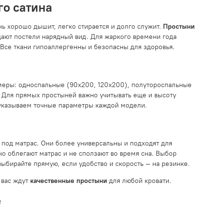
го сатина
ь хорошо дышит, легко стирается и долго служит.
Простыни
дают постели нарядный вид. Для жаркого времени года
Все ткани гипоаллергенны и безопасны для здоровья.
меры: односпальные (90x200, 120x200), полутороспальные
 Для прямых простыней важно учитывать еще и высоту
 указываем точные параметры каждой модели.
 под матрас. Они более универсальны и подходят для
о облегают матрас и не сползают во время сна. Выбор
ыбирайте прямую, если удобство и скорость — на резинке.
 вас ждут
качественные простыни
для любой кровати.
е