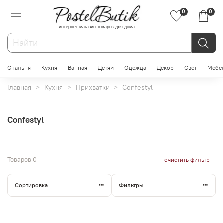
0
0
интернет-магазин товаров для дома
Спальня
Кухня
Ванная
Детям
Одежда
Декор
Свет
Мебе
Главная
Кухня
Прихватки
Confestyl
Confestyl
Товаров
0
очистить фильтр
Сортировка
Фильтры