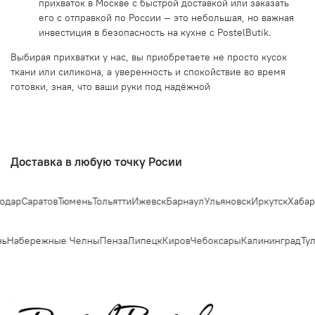
прихваток в Москве с быстрой доставкой или заказать
его с отправкой по России — это небольшая, но важная
инвестиция в безопасность на кухне с PostelButik.
Выбирая прихватки у нас, вы приобретаете не просто кусок
ткани или силикона, а уверенность и спокойствие во время
готовки, зная, что ваши руки под надёжной
Доставка в любую точку Росии
дар
Саратов
Тюмень
Тольятти
Ижевск
Барнаул
Ульяновск
Иркутск
Хабаро
ь
Набережные Челны
Пенза
Липецк
Киров
Чебоксары
Калининград
Тул