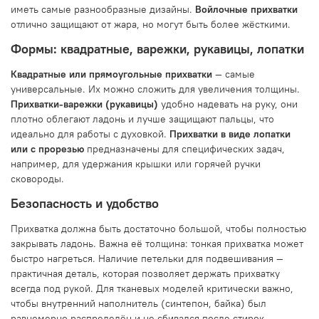
иметь самые разнообразные дизайны.
Войлочные прихватки
отлично защищают от жара, но могут быть более жёсткими.
Формы: квадратные, варежки, рукавицы, лопатки
Квадратные или прямоугольные прихватки
— самые
универсальные. Их можно сложить для увеличения толщины.
Прихватки-варежки (рукавицы)
удобно надевать на руку, они
плотно облегают ладонь и лучше защищают пальцы, что
идеально для работы с духовкой.
Прихватки в виде лопатки
или с прорезью
предназначены для специфических задач,
например, для удержания крышки или горячей ручки
сковороды.
Безопасность и удобство
Прихватка должна быть достаточно большой, чтобы полностью
закрывать ладонь. Важна её толщина: тонкая прихватка может
быстро нагреться. Наличие петельки для подвешивания —
практичная деталь, которая позволяет держать прихватку
всегда под рукой. Для тканевых моделей критически важно,
чтобы внутренний наполнитель (синтепон, байка) был
равномерно распределён и не сбивался после стирок.