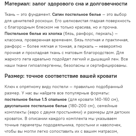
Материал: залог здорового сна и долговечности
Ткань — это фундамент.
Сатин постельное белье
— это выбор
для ценителей роскоши. Его шелковистая гладкая поверхность
с благородным блеском не только красива, но и прочна.
Постельное белье из хлопка
(бязь, ранфорс, перкаль) —
классика, проверенная временем. Бязь плотная и практичная,
ранфорс — более мягкая и тонкая, а перкаль — невероятно
прочная и прохладная ткань с матовым благородством. Для
жаркого лета идеально подойдет легкий и дышащий лен. Все
наши ткани гипоаллергенны, безопасны и сертифицированы.
Размер: точное соответствие вашей кровати
Ключ к опрятному виду постели — правильно подобранный
размер. У нас вы найдете все популярные форматы:
постельное белье 1.5 спальное
(для кровати 140-160 см),
двуспальное постельное белье
(180-200 см), семейные
комплекты (евро с двумя простынями) и размеры для детских
кроваток. В описании каждого комплекта мы указываем
точные параметры пододеяльника, простыни и наволочек,
чтобы вы могли легко сопоставить их с вашим матрасом,