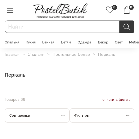
0
0
интернет-магазин товаров для дома
Спальня
Кухня
Ванная
Детям
Одежда
Декор
Свет
Мебе
Главная
Спальня
Постельное белье
Перкаль
Перкаль
Товаров
69
очистить фильтр
Сортировка
Фильтры