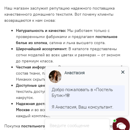
Наш магазин заслужил репутацию надежного поставщика
качественного домашнего текстиля. Вот почему клиенты
возвращаются к нам снова:
Натуральность и качество:
Мы работаем только с
проверенными фабриками и предлагаем
постельное
белье из хлопка
, сатина и льна высшего сорта.
Широчайший ассортимент:
В каталоге представлены
сотни моделей во всех цветах и размерах — от эконом
до премиум класса.
Честная информация:
В карточках товара указан точный
Анастасия
состав ткани, плотность, размеры и инструкция по уходу.
Никаких скрытых недостатков.
Доступные цены:
Мы стремимся делать качественный
Добро пожаловать в «Постель
текстиль доступным, предлагая выгодные цены без
Бутик»!🌸
накруток.
Надежная доставка:
Оперативно доставляем заказы
по
Я Анастасия, Ваш консультант.
Москве
и во все уголки
России
, бережно упаковывая
каждый комплект.
Введите сообщение
Покупка
постельного белья в Москве
в PostelButik — это