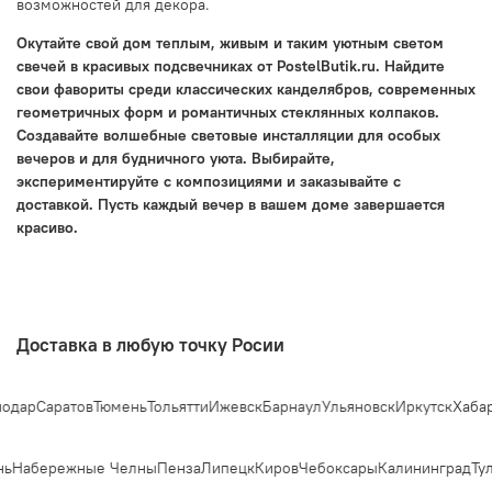
возможностей для декора.
Окутайте свой дом теплым, живым и таким уютным светом
свечей в красивых подсвечниках от PostelButik.ru. Найдите
свои фавориты среди классических канделябров, современных
геометричных форм и романтичных стеклянных колпаков.
Создавайте волшебные световые инсталляции для особых
вечеров и для будничного уюта. Выбирайте,
экспериментируйте с композициями и заказывайте с
доставкой. Пусть каждый вечер в вашем доме завершается
красиво.
Доставка в любую точку Росии
дар
Саратов
Тюмень
Тольятти
Ижевск
Барнаул
Ульяновск
Иркутск
Хабаро
ь
Набережные Челны
Пенза
Липецк
Киров
Чебоксары
Калининград
Тул