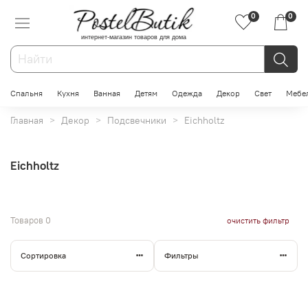
0
0
интернет-магазин товаров для дома
Спальня
Кухня
Ванная
Детям
Одежда
Декор
Свет
Мебе
Главная
Декор
Подсвечники
Eichholtz
Eichholtz
Товаров
0
очистить фильтр
Сортировка
Фильтры