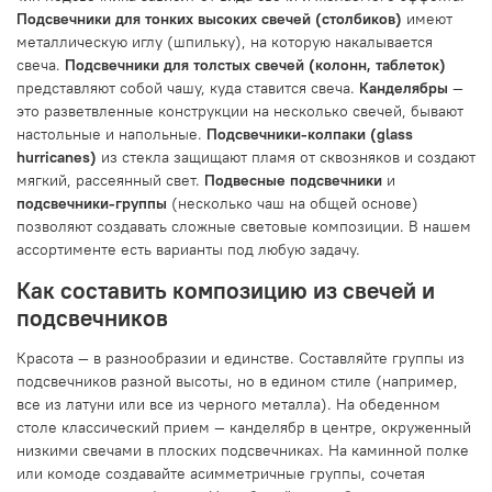
Подсвечники для тонких высоких свечей (столбиков)
имеют
металлическую иглу (шпильку), на которую накалывается
свеча.
Подсвечники для толстых свечей (колонн, таблеток)
представляют собой чашу, куда ставится свеча.
Канделябры
—
это разветвленные конструкции на несколько свечей, бывают
настольные и напольные.
Подсвечники-колпаки (glass
hurricanes)
из стекла защищают пламя от сквозняков и создают
мягкий, рассеянный свет.
Подвесные подсвечники
и
подсвечники-группы
(несколько чаш на общей основе)
позволяют создавать сложные световые композиции. В нашем
ассортименте есть варианты под любую задачу.
Как составить композицию из свечей и
подсвечников
Красота — в разнообразии и единстве. Составляйте группы из
подсвечников разной высоты, но в едином стиле (например,
все из латуни или все из черного металла). На обеденном
столе классический прием — канделябр в центре, окруженный
низкими свечами в плоских подсвечниках. На каминной полке
или комоде создавайте асимметричные группы, сочетая