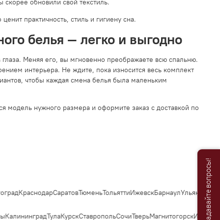
вы скорее обновили свой текстиль.
 ценит практичность, стиль и гигиену сна.
ого белья — легко и выгодно
 глаза. Меняя его, вы мгновенно преображаете всю спальню.
ением интерьера. Не ждите, пока износится весь комплект
ариантов, чтобы каждая смена белья была маленьким
ся модель нужного размера и оформите заказ с доставкой по
Анастасия
Мы онлайн, задавайте вопросы!
Добро пожаловать в «Постель
Бутик»!🌸
град
Краснодар
Саратов
Тюмень
Тольятти
Ижевск
Барнаул
Ульяновск
Ирк
Я Анастасия, Ваш консультант.
ы
Калининград
Тула
Курск
Ставрополь
Сочи
Тверь
Магнитогорск
Иваново