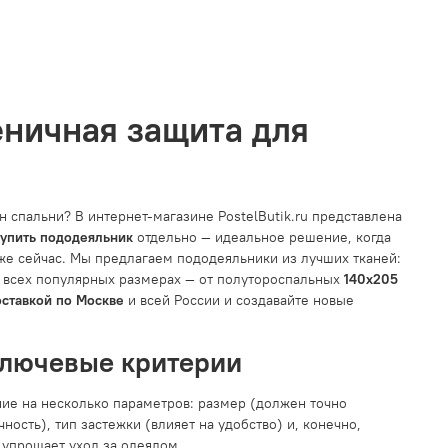
еничная защита для
 спальни? В интернет-магазине PostelButik.ru представлена
купить пододеяльник
отдельно — идеальное решение, когда
уже сейчас. Мы предлагаем пододеяльники из лучших тканей:
о всех популярных размерах — от полутороспальных
140x205
оставкой по Москве
и всей России и создавайте новые
Ключевые критерии
ие на несколько параметров: размер (должен точно
ость), тип застежки (влияет на удобство) и, конечно,
 упрощает уход за одеялом.