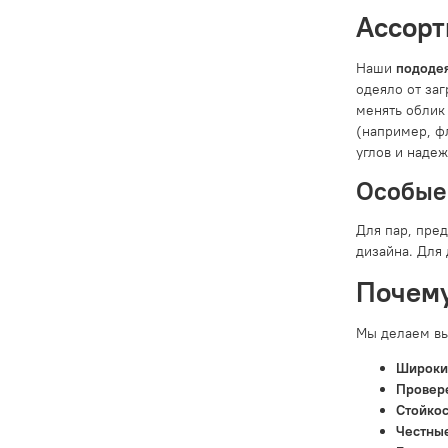
Ассорт
Наши
пододе
одеяло от заг
менять облик 
(например, ф
углов и надеж
Особые 
Для пар, пре
дизайна. Для
Почему
Мы делаем вы
Широки
Провер
Стойкос
Честные