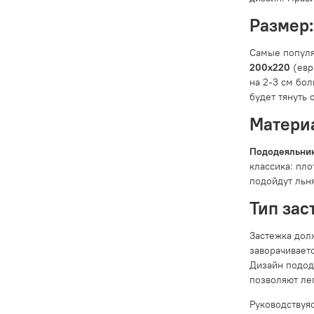
Размер:
Самые попул
200x220
(евр
на 2-3 см бо
будет тянуть
Материа
Пододеяльник
классика: пло
подойдут льн
Тип зас
Застежка дол
заворачивает
Дизайн подод
позволяют ле
Руководствуя