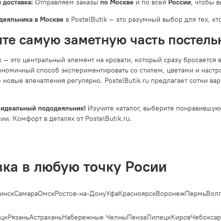
 доставка:
Отправляем заказы
по Москве
и по всей
России
, чтобы 
деяльника в Москве
в PostelButik — это разумный выбор для тех, кто
те самую заметную часть постельн
 — это центральный элемент на кровати, который сразу бросается в
ономичный способ экспериментировать со стилем, цветами и настро
 новые впечатления регулярно. PostelButik.ru предлагает сотни в
 идеальный пододеяльник!
Изучите каталог, выберите понравившую
ии. Комфорт в деталях от PostelButik.ru.
вка в любую точку Росии
нск
Самара
Омск
Ростов-на-Дону
Уфа
Красноярск
Воронеж
Пермь
Волго
цк
Рязань
Астрахань
Набережные Челны
Пенза
Липецк
Киров
Чебоксар