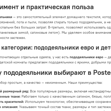
имент и практическая польза
яльники
— это самостоятельный элемент домашнего текстиля, кото
рязнений, пота и пыли, позволяя стирать только пододеяльник, а н
спальни без больших затрат. В-третьих, позволяют использовать о
ланелевые зимой, сатиновые летом). Мы уделяем особое внимание
ности застежек.
категории: пододеяльники евро и де
дпочитающих отдельные одеяла, у нас есть
пододеяльники евро
— дв
 детской комнаты предлагаем пододеяльники с яркими, добрыми пр
 пододеяльники выбирают в Postel
бор простым, а качество — неизменным. Наши преимущества:
й размерный ряд:
Все популярные размеры, включая нестандартные
енные ткани:
Работаем только с качественным сатином, бязью, поп
ть красителей:
Используем технологии, обеспечивающие сохранени
 описания:
Указываем точный состав ткани, размеры и тип застежк