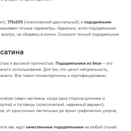
ял),
175x205
(классический двуспальный) и
пододеяльник
указываем точные параметры. Идеально, если пододеяльник
ь внутри, не сбиваясь в комки. Слишком тесный пододеяльник
 сатина
стью и высокой прочностью.
Пододеяльники из бязи
— это
вного использования. Для тех, кто ценит натуральность,
ланели. Все ткани гипоаллергенны и сертифицированы.
лапан (евро-застежка, когда одна сторона длиннее и
ортна) и пуговицы (классический, надежный вариант).
в, от однотонных пастельных до ярких графических узоров,
логе вас ждут
качественные пододеяльники
на любой случай.