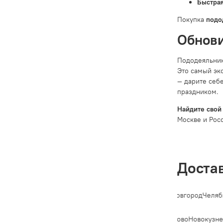
Быстрая
Покупка
подо
Обнови
Пододеяльник
Это самый эк
— дарите себе
праздником.
Найдите свой
Москве и Росс
Доста
етербург
Новосибирск
Екатеринбург
Казань
Нижний Новгород
Челяби
Владивосток
Махачкала
Томск
Оренбург
Кемерово
Новокузне