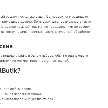
рый решает несколько задач. Во-первых, они защищают
е громоздкое одеяло. Во-вторых, дают возможность часто
дно одеяло круглый год, меняя пододеяльники по сезону
 качеству пошива: прочным швам, аккуратной обработке
тские
а пододеяльника в одном наборе, обычно одинакового
интами из мягких гипоаллергенных тканей.
Butik?
, для любых одеял.
лином от надежных фабрик.
е цвета после множества стирок.
и.