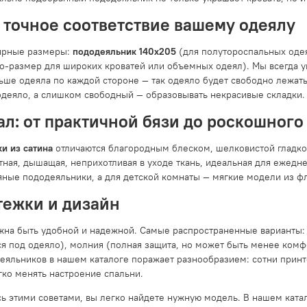
 точное соответствие вашему одеялу
ярные размеры:
пододеяльник 140x205
(для полутороспальных оде
о-размер для широких кроватей или объемных одеял). Мы всегда 
льше одеяла по каждой стороне — так одеяло будет свободно лежат
 одеяло, а слишком свободный — образовывать некрасивые складки.
л: от практичной бязи до роскошного
и из сатина
отличаются благородным блеском, шелковистой гладко
тная, дышащая, неприхотливая в уходе ткань, идеальная для ежедне
яные пододеяльники, а для детской комнаты — мягкие модели из ф
тежки и дизайн
жна быть удобной и надежной. Самые распространенные варианты: к
ся под одеяло), молния (полная защита, но может быть менее комф
еяльников в нашем каталоге поражает разнообразием: сотни принто
гко менять настроение спальни.
сь этими советами, вы легко найдете нужную модель. В нашем ката