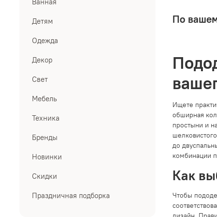
Ванная
По вашем
Детям
Одежда
Подод
Декор
вашег
Свет
Мебель
Ищете практи
обширная ко
Техника
простыни и н
шелковистого
Бренды
до двуспаль
комбинации по
Новинки
Как вы
Скидки
Чтобы пододе
Праздничная подборка
соответствова
дизайн. Прав