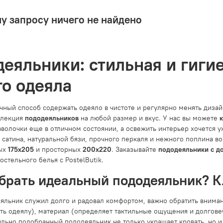
у запросу ничего не найдено
еяльники: стильная и гиги
о одеяла
чный способ содержать одеяло в чистоте и регулярно менять дизайн
ллекция
пододеяльников
на любой размер и вкус. У нас вы можете
аволочки еще в отличном состоянии, а освежить интерьер хочется 
 сатина, натуральной бязи, прочного перкаля и нежного поплина в
ных
175x205
и просторных
200x220
. Заказывайте
пододеяльники с д
стельного белья с PostelButik.
брать идеальный пододеяльник? 
яльник служил долго и радовал комфортом, важно обратить вниман
ть одеялу), материал (определяет тактильные ощущения и долговечн
ильно подобранный пододеяльник не только украшает кровать, но и